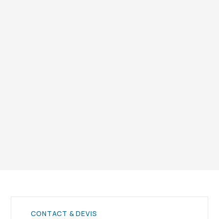
Grâce à des procédures strictes : périmètre
sécurisé, engins spécialisés, respect des
normes de sécurité et suivi environnemental.
Vous avez encore des questions ? Contactez notre
équipe.
CONTACT & DEVIS