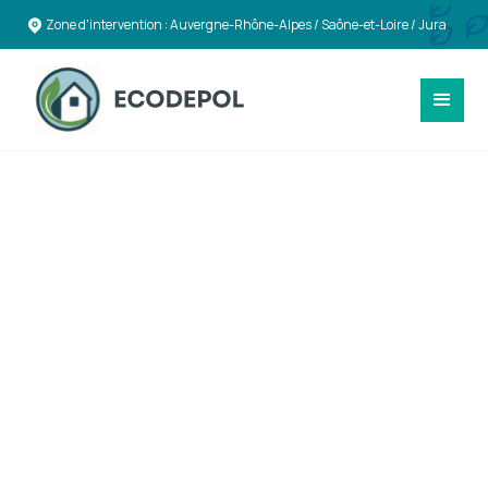
Zone d'intervention : Auvergne-Rhône-Alpes / Saône-et-Loire / Jura
DÉMOLITION RESPONSABLE
Solutions de
Démolition et
Déconstruction
durables à Autun