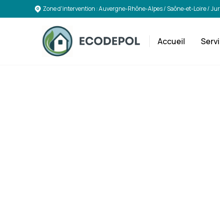
Zone d'intervention : Auvergne-Rhône-Alpes / Saône-et-Loire / Ju
Accueil
Serv
Solu
Déco