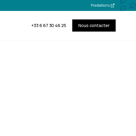
Prestations
+33 6 67 30 46 25
Nous contacter
on et
les à