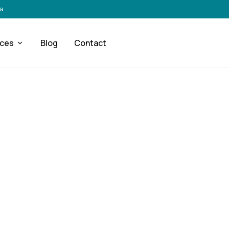
ra
ices
Blog
Contact
DÉMOLITION RESPONSABLE
tions de Démoliti
nstruction durab
Chamonix