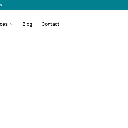
ra
ices
Blog
Contact
DÉMOLITION RESPONSABLE
tions de Démoliti
struction durables