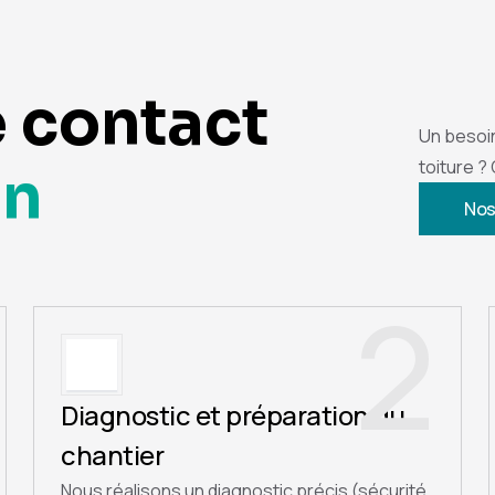
e contact
Un besoi
toiture ?
on
Nos
2
Diagnostic et préparation du
chantier
Nous réalisons un diagnostic précis (sécurité,