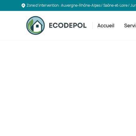
Zone d'intervention : Auvergne-Rhône-Alpes / Saône-et-Loire / Ju
Accueil
Serv
Solu
Décon