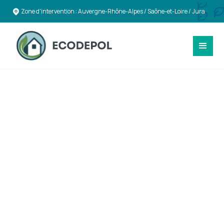
Zone d'intervention : Auvergne-Rhône-Alpes / Saône-et-Loire / Jura
DÉMOLITION RESPONSABLE
Solutions de
Démolition et
Déconstruction
durables à Oyonnax