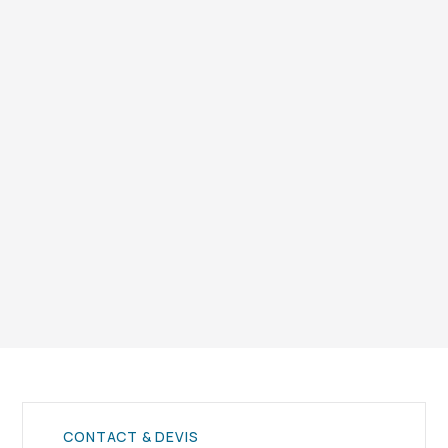
Grâce à des procédures strictes : périmètre
sécurisé, engins spécialisés, respect des
normes de sécurité et suivi environnemental.
Vous avez encore des questions ? Contactez notre
équipe.
CONTACT & DEVIS