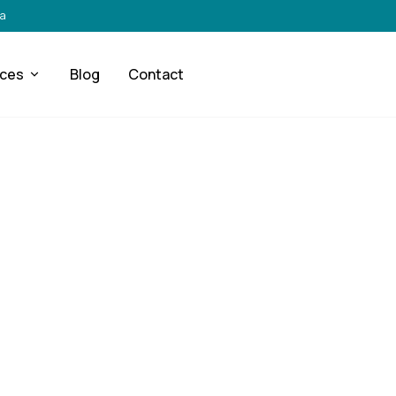
ra
ices
Blog
Contact
DÉMOLITION RESPONSABLE
tions de Démoliti
nstruction durab
Vichy