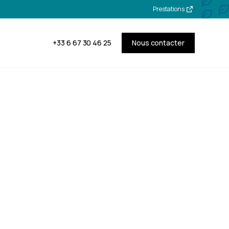
Prestations
+33 6 67 30 46 25
Nous contacter
on et
les à