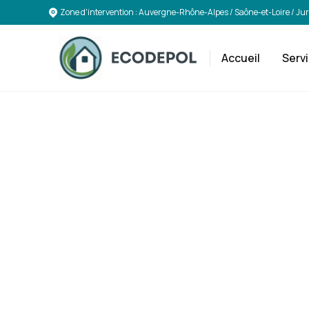
Zone d'intervention : Auvergne-Rhône-Alpes / Saône-et-Loire / Ju
Accueil
Serv
Solu
Déco