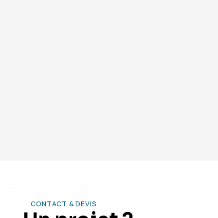
conformément à la réglementation
environnementale.
Vous avez encore des questions ? Contactez notre
équipe.
CONTACT & DEVIS