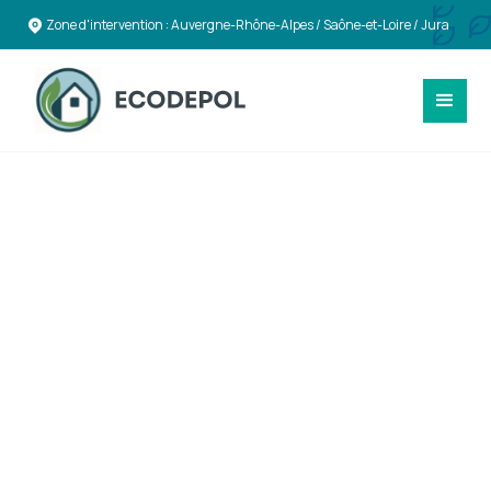
Zone d'intervention : Auvergne-Rhône-Alpes / Saône-et-Loire / Jura
SÉCURITÉ & CONFORMITÉ
Expertise en
Désamiantage et
Déplombage à
Annemasse