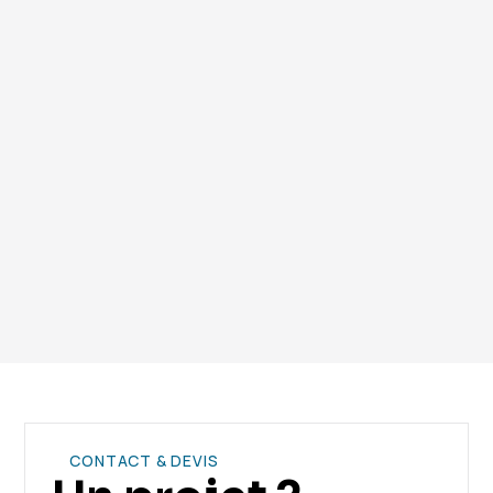
conformément à la réglementation
environnementale.
Vous avez encore des questions ? Contactez notre
équipe.
CONTACT & DEVIS