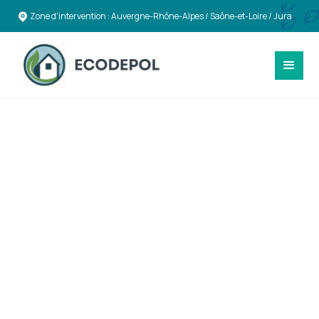
Zone d'intervention : Auvergne-Rhône-Alpes / Saône-et-Loire / Jura
SÉCURITÉ & CONFORMITÉ
Expertise en
Désamiantage et
Déplombage à Le
Puy-en-Velay