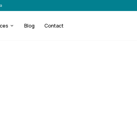
ra
ices
Blog
Contact
SÉCURITÉ & CONFORMITÉ
tise en Désamiant
éplombage à Mâc