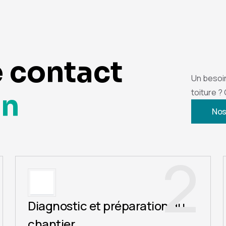
e contact
Un besoi
toiture ?
on
Nos
2
Diagnostic et préparation du
chantier