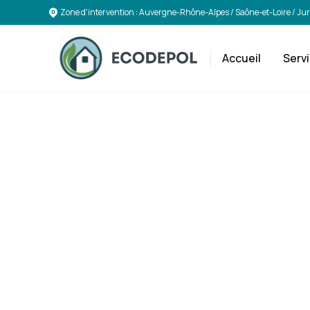
Zone d'intervention : Auvergne-Rhône-Alpes / Saône-et-Loire / Ju
Accueil
Serv
Exper
D