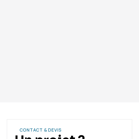
conformément à la réglementation
environnementale.
Vous avez encore des questions ? Contactez notre
équipe.
CONTACT & DEVIS