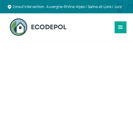
Zone d'intervention : Auvergne-Rhône-Alpes / Saône-et-Loire / Jura
SÉCURITÉ & CONFORMITÉ
Expertise en
Désamiantage et
Déplombage à
Roanne