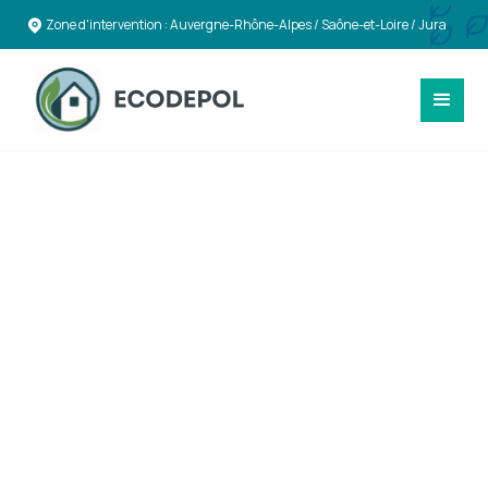
Zone d'intervention : Auvergne-Rhône-Alpes / Saône-et-Loire / Jura
SÉCURITÉ & CONFORMITÉ
Expertise en
Désamiantage et
Déplombage à Tarare