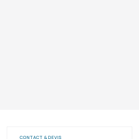
Oui, nous collaborons avec les assureurs afin
de faciliter les démarches de remboursement
et accélérer la remise en état.
Vous avez encore des questions ? Contactez notre
équipe.
CONTACT & DEVIS