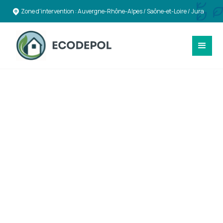
Zone d'intervention : Auvergne-Rhône-Alpes / Saône-et-Loire / Jura
RÉACTIVITÉ & ASSISTANCE
Interventions rapides
et complètes après
sinistres à Chalon-
sur-Saône