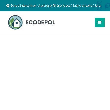
Zone d'intervention : Auvergne-Rhône-Alpes / Saône-et-Loire / Jura
RÉACTIVITÉ & ASSISTANCE
Interventions rapides
et complètes après
sinistres à Chambéry