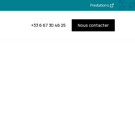
Prestations
+33 6 67 30 46 25
Nous contacter
 et
res à