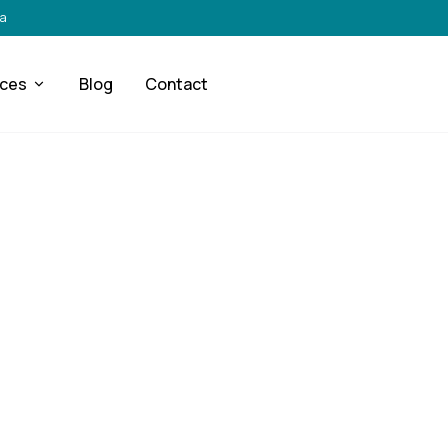
ra
ices
Blog
Contact
RÉACTIVITÉ & ASSISTANCE
terventions rapides
lètes après sinist
Dole