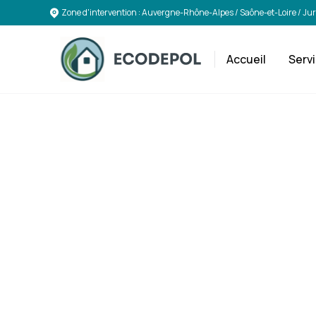
Zone d'intervention : Auvergne-Rhône-Alpes / Saône-et-Loire / Ju
Accueil
Serv
In
comp