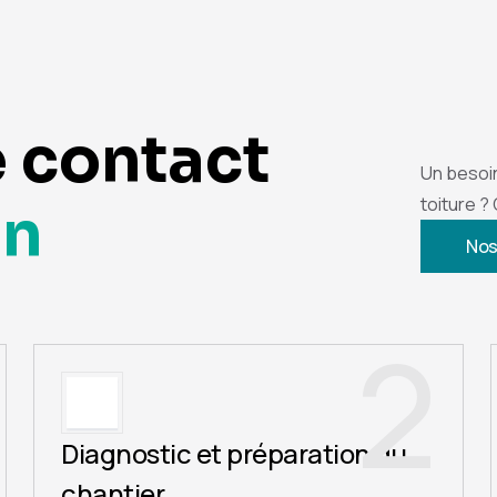
e contact
Un besoi
toiture ?
on
Nos
2
Diagnostic et préparation du
chantier