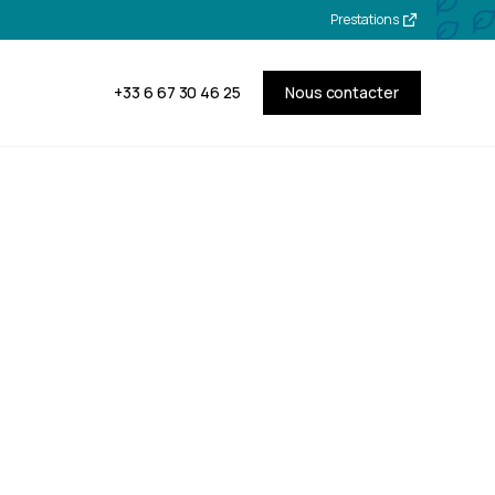
Prestations
+33 6 67 30 46 25
Nous contacter
 et
res à