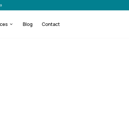
ra
ices
Blog
Contact
RÉACTIVITÉ & ASSISTANCE
terventions rapides
lètes après sinist
Roanne