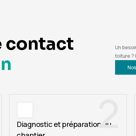
e contact
Un besoi
toiture ?
on
Nos
2
Diagnostic et préparation du
chantier