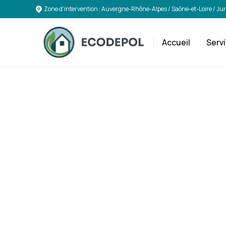
Zone d'intervention : Auvergne-Rhône-Alpes / Saône-et-Loire / Ju
Accueil
Serv
In
comp