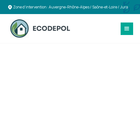
Zone d'intervention : Auvergne-Rhône-Alpes / Saône-et-Loire / Jura
TOITURES & ENVELOPPE DU BÂTIMENT
Travaux de toitures,
couvertures et
bardages durables à
Albertville