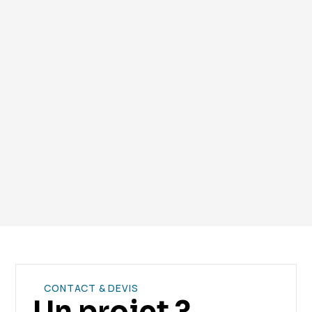
l’extérieur permet de réduire jusqu’à 30% la
consommation énergétique.
Vous avez encore des questions ? Contactez notre
équipe.
CONTACT & DEVIS
Un projet ?