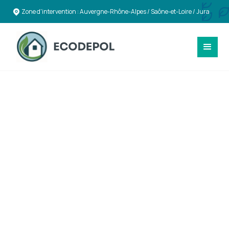
Zone d'intervention : Auvergne-Rhône-Alpes / Saône-et-Loire / Jura
TOITURES & ENVELOPPE DU BÂTIMENT
Travaux de toitures,
couvertures et
bardages durables à
Dole