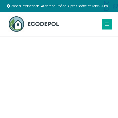
Zone d'intervention : Auvergne-Rhône-Alpes / Saône-et-Loire / Jura
TOITURES & ENVELOPPE DU BÂTIMENT
Travaux de toitures,
couvertures et
bardages durables à
Gex