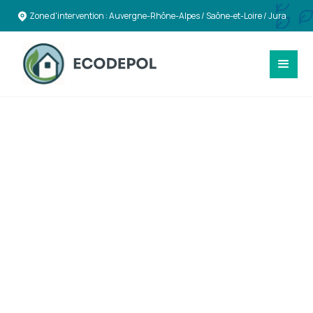
Zone d'intervention : Auvergne-Rhône-Alpes / Saône-et-Loire / Jura
TOITURES & ENVELOPPE DU BÂTIMENT
Travaux de toitures,
couvertures et
bardages durables à
Givors