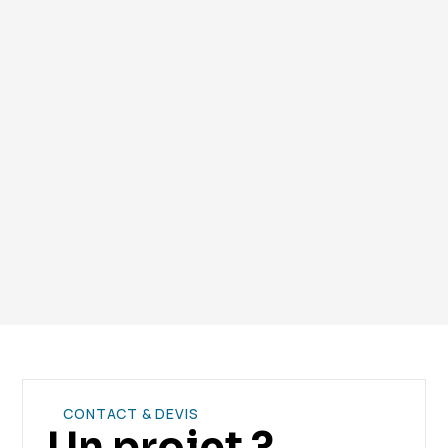
l’extérieur permet de réduire jusqu’à 30% la
consommation énergétique.
Vous avez encore des questions ? Contactez notre
équipe.
CONTACT & DEVIS
Un projet ?