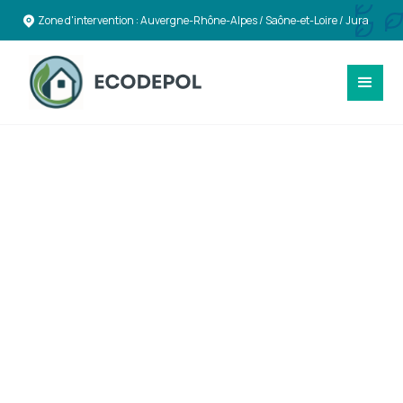
Zone d'intervention : Auvergne-Rhône-Alpes / Saône-et-Loire / Jura
TOITURES & ENVELOPPE DU BÂTIMENT
Travaux de toitures,
couvertures et
bardages durables à
Saint-Étienne